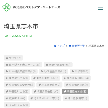
埼玉県志木市
SAITAMA SHIKI
トップ
>
事業所一覧
>
埼玉県志木市
すべて
(55)
住宅型有料老人ホーム
(39)
訪問介護事業所
(7)
計画相談支援事業所
(1)
訪問看護事業所
(6)
研修事業
(2)
東京都小平市
(1)
東京都東村山市
(3)
神奈川県川崎市
(4)
東京都東久留米市
(2)
埼玉県新座市
(2)
東京都足立区
(2)
埼玉県川口市
(6)
埼玉県富士見市
(1)
埼玉県志木市
(3)
東京都北区
(2)
埼玉県さいたま市
(16)
埼玉県朝霞市
(6)
大阪府大阪市
(7)