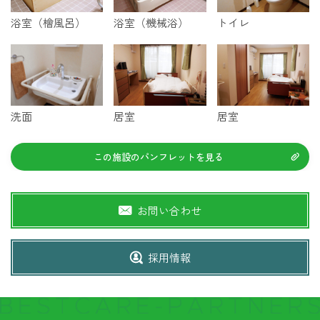
浴室（檜風呂）
浴室（機械浴）
トイレ
洗面
居室
居室
この施設のパンフレットを見る
お問い合わせ
採用情報